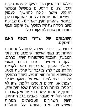
פילאטיס בהריון מכוון בעיקר לשימור הקיים
וללא שינויים דרסטיים במשקל ובכושר
הגופני. אישה יכולה להמשיך ולעסוק
בפעילות גופנית אם עשתה זאת קודם לכן
ובתנאי שההריון תקין. לאחר 6 - 8 שבועות
מיום הלידה נתחיל תהליך של שיקום הגוף
וחזרה הדרגתית לתפקוד רגיל.
חשיבותם של שרירי רצפת האגן
וחיזוקם:
--
קבוצת שרירים זו היא השולטת על הפתחים
התחתונים בגוף האישה (שופכה, נרתיק ופי
הטבעת) ותומכת בשלפוחית השתן וברחם.
בעקבות שינויים במרכז הכובד הגופי
במהלך ההריון והתרחבות האגן לקראת
הלידה נוצר לחץ מוגבר על קרקעית האגן.
למעשה איזור זה הוא הנפגע ביותר בתהליך
ועל כן רצוי לשים דגש על חיזוקו. שרירי
רצפת אגן חזקים מונעים דליפת שתן לא
רצונית, צניחת רחם וצניחת שלפוחית שתן.
בנוסף, עומס וחולשה ברצפת האגן גורמים
ללחץ חולייתי מוגבר וכאבים בגב התחתון.
חיזוק השרירים הטבעתיים מפחית
משמעותית את העומס על החוליות