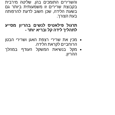
והשרירים התומכים בהן. שליטה מירבית
בקבוצת שרירים זו משמעותית ביותר גם
בשעת הלידה, שכן חשוב לדעת להרפותה
בעת הצורך.
תרגול פילאטיס לנשים בהריון מסייע
לתהליך לידה קל ובריא יותר -
מכין את שרירי רצפת האגן ושרירי הבטן
הרוחביים לקראת הלידה.
מקל בנשיאת המשקל העודף במהלך
ההריון.
מגמיש את המפרקים, מאריך ומחזק את
השרירים בכל חלקי הגוף ובכך מונע
עומסים משתנים במהלך ההריון.
מונע הצטברות נוזלים ובצקות ומקל על לחץ
מוגבר באזור כפות הרגליים והברכיים.
מקל על מערכת הנשימה.
מאזן את מערכת השרירים באזורים
הרגישים במהלך ההריון - חגורת הכתפיים,
האגן והגב התחתון וכך מונע כאבים
באזורים אלו.
משפר את המודעות לשינויים הגופניים
המתרחשים במהלך ההריון ומקנה הרגלי