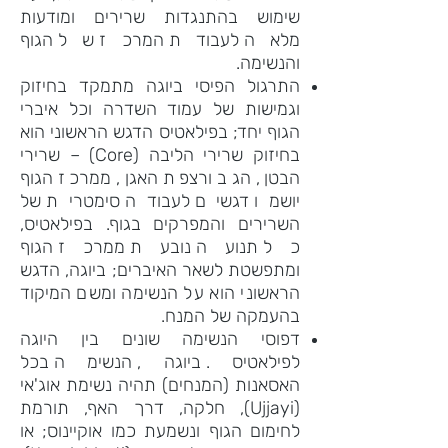
שימוש בהתנגדות שרירים ומודעות
מלאה לעבודת המרכז של הגוף
והנשימה.
התרגול הפיסי ביוגה מתמקד בחיזוק
וגמישות של עמוד השדרה וכל איברי
הגוף יחד; בפילאטיס הדגש הראשוני הוא
בחיזוק שרירי הליבה (Core) – שרירי
הבטן, הגב ורצפת האגן, ממרכז הגוף
יושמו דגשים לעבודה סימטרית של
השרירים והמפרקים בגוף. בפילאטיס,
כל תנועה נובעת ממרכז הגוף
ומתפשטת לשאר האיברים; ביוגה, הדגש
הראשוני הוא על הנשימה ומשם המיקוד
בהעמקה של המנח.
דפוסי הנשימה שונים בין היוגה
לפילאטיס. ביוגה, הנשימה בכל
האסאנות (המנחים) תהיה נשימת אוג'אי
(Ujjayi), חלקה, דרך האף, תורמת
לחימום הגוף ונשמעת כמו אוקיינוס; או