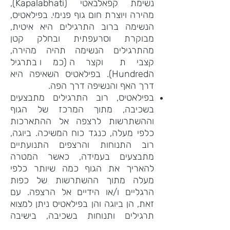
נשימת קפאלבאטי (Kapalabhati),
מהירה ויוצרת חום גוף פנימי. בפילאטיס,
הנשימה ברוב התרגילים היא איטית,
מבוקרת וסרעפתית ובחלק קטן
מהתרגילים הנשימה תהיה מהירה,
קצבית וקצרה (כמו בתרגיל
הHundred). בפילאטיס השאיפה היא
דרך האף והנשיפה דרך הפה.
בפילאטיס, רוב התרגילים מתבצעים
בשכיבה, מתוך המרכז של הגוף
וההשתרשות לרצפה אל ההתארכות
כלפי מעלה, כנגד כוח המשיכה. ביוגה,
רוב התנוחות והרצפים התנועתיים
מתבצעים בעמידה, כאשר המטרה
להאריך את הגוף כמה שיותר כלפי
מעלה מתוך ההשתרשות של כפות
הרגליים ו/או הידיים אל הרצפה. עם
זאת, הן ביוגה והן בפילאטיס ניתן למצוא
תרגילים ותנוחות בשכיבה, בישיבה
ובעמידה.