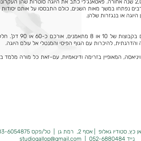
הודי חכם שחי איפשהו בין 2,000-2,500 שנה אחורה. פאטאנג'לי כתב את היוגה סוטרו
בים נפתחו במשך מאות השנים, כולם התבססו על אותם יסודות של
יוגה או בנגזרות שלהן.
שיעורי היוגה בסטודיו גאל
והדרגתית, להיכרות עם הגוף הפיסי והמנטלי אל עולם היוגה.
ויניאסה, המאופיין בזרימה ודינאמיות, עם-זאת כל מורה מלמד 
דיו גאלופ | אסף 2, רמת גן | טל/פקס 03-6054875 |
נייד studiogallop@gmail.com | 052-6880484