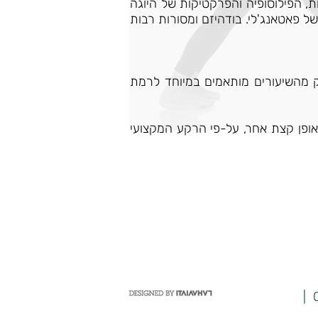
ת שהן העקרונות, הפילוסופיה והפרקטיקות של היוגה
 פאטאנג'לי. בודהיזם ומסורות רבות
ופ מתקיימים בקבוצות של 10 או 8 מתאמנים, אורכם כ-60 או 90 דק'. חלק מהשיעורים מותאמים במיוחד לרמת
באופן קצת אחר, על-פי הרקע המקצועי